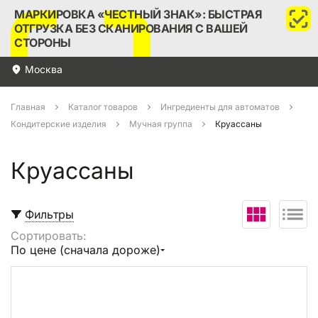
МАРКИРОВКА «ЧЕСТНЫЙ ЗНАК»: БЫСТРАЯ
ОТГРУЗКА БЕЗ СКАНИРОВАНИЯ С ВАШЕЙ
СТОРОНЫ
Москва
Главная
Каталог товаров
Ингредиенты для автоматов
Кондитерские изделия
Мучная группа
Круассаны
Круассаны
Фильтры
Сортировать:
Выбрать все
По цене (сначала дороже)
В корзину (
0
)