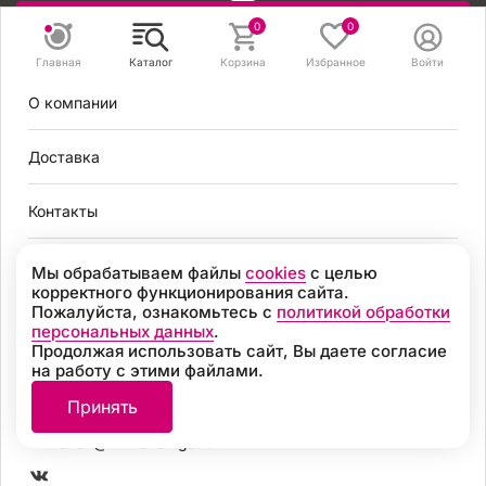
Задать вопрос
0
0
Главная
Каталог
Корзина
Избранное
Войти
8 495 131 56 78
О компании
8 800 301 56 78
zakaz@mirvendinga.ru
Доставка
Контакты
Политика обработки персональных данных
Согласие на обработку персональных данных
Условия оплаты
Мы обрабатываем файлы
cookies
с целью
Согласие на получение рекламных рассылок
корректного функционирования сайта.
Пользовательское соглашение
Пожалуйста, ознакомьтесь с
политикой обработки
Москва
Политика обработки файлов cookie
персональных данных
.
Продолжая использовать сайт, Вы даете согласие
Разработка
на работу с этими файлами.
8 495 131 56 78
© 2026, «МИР ВЕНДИНГА» Все права защищены
Принять
8 800 301 56 78
zakaz@mirvendinga.ru