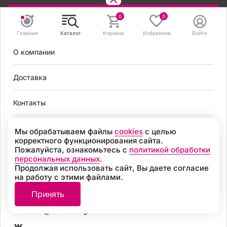
Задать вопрос
0
0
Главная
Каталог
Корзина
Избранное
Войти
8 495 131 56 78
О компании
8 800 301 56 78
zakaz@mirvendinga.ru
Доставка
Контакты
Политика обработки персональных данных
Согласие на обработку персональных данных
Условия оплаты
Мы обрабатываем файлы
cookies
с целью
Согласие на получение рекламных рассылок
корректного функционирования сайта.
Пользовательское соглашение
Пожалуйста, ознакомьтесь с
политикой обработки
Москва
Политика обработки файлов cookie
персональных данных
.
Продолжая использовать сайт, Вы даете согласие
Разработка
на работу с этими файлами.
8 495 131 56 78
© 2026, «МИР ВЕНДИНГА» Все права защищены
Принять
8 800 301 56 78
zakaz@mirvendinga.ru