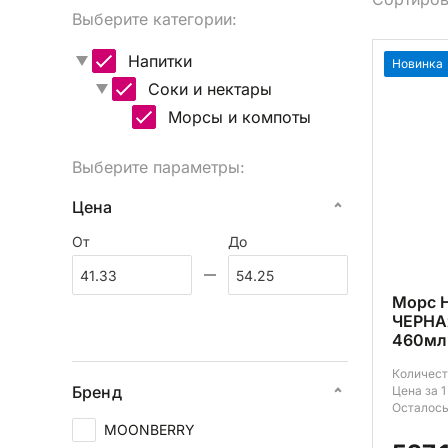
Выберите категории:
Вы
Напитки
Новинка
Соки и нектары
Морсы и компоты
Выберите параметры:
Цена
От
До
Морс 
ЧЕРНА
460мл
Количест
Бренд
Цена за 1
Осталось
MOONBERRY