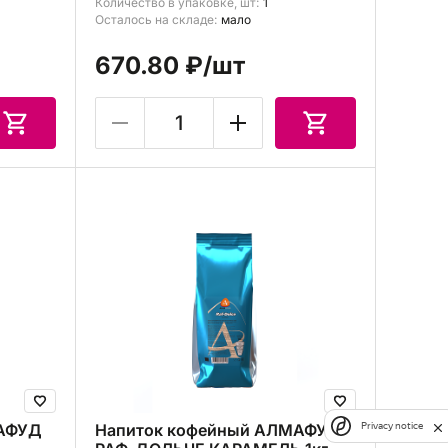
Количество в упаковке, шт:
1
Осталось на складе:
мало
670.80 ₽
/шт
МАФУД
Напиток кофейный АЛМАФУД
Privacy notice