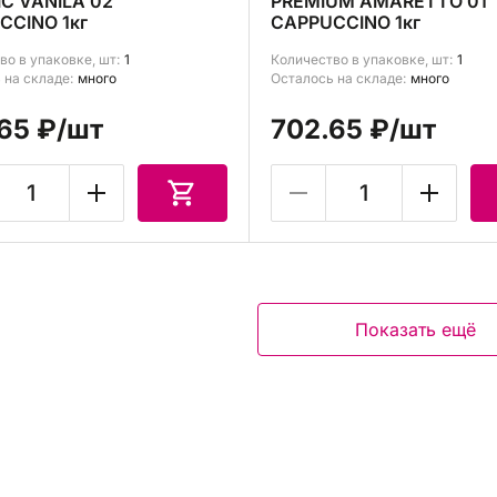
C VANILA 02
PREMIUM AMARETTO 01
CCINO 1кг
CAPPUCCINO 1кг
во в упаковке, шт:
1
Количество в упаковке, шт:
1
 на складе:
много
Осталось на складе:
много
65 ₽
/шт
702.65 ₽
/шт
Показать ещё