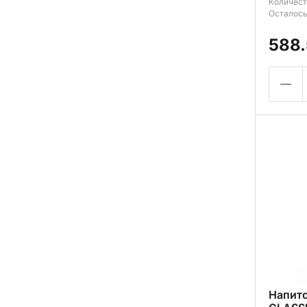
Количест
Осталось
588.
Напит