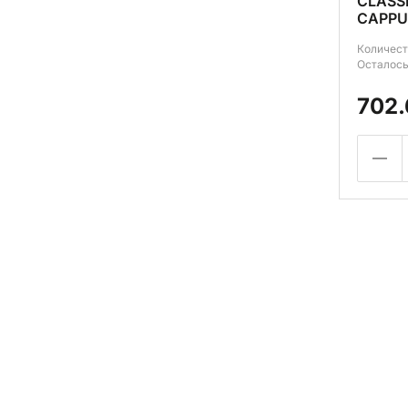
CLASSI
CAPPU
Количест
Осталось
702.