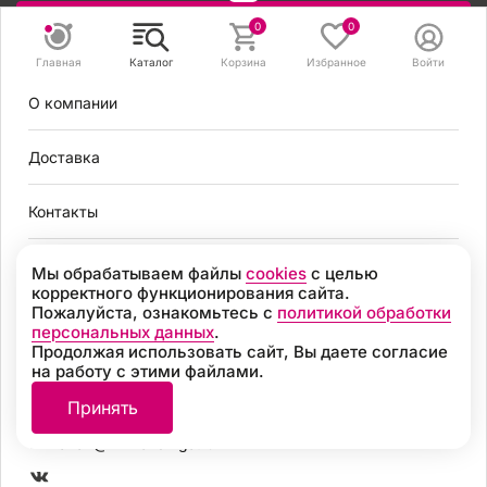
Задать вопрос
0
0
Главная
Каталог
Корзина
Избранное
Войти
8 495 131 56 78
О компании
8 800 301 56 78
zakaz@mirvendinga.ru
Доставка
Контакты
Политика обработки персональных данных
Согласие на обработку персональных данных
Условия оплаты
Мы обрабатываем файлы
cookies
с целью
Согласие на получение рекламных рассылок
корректного функционирования сайта.
Пользовательское соглашение
Пожалуйста, ознакомьтесь с
политикой обработки
Москва
Политика обработки файлов cookie
персональных данных
.
Продолжая использовать сайт, Вы даете согласие
Разработка
на работу с этими файлами.
8 495 131 56 78
© 2026, «МИР ВЕНДИНГА» Все права защищены
Принять
8 800 301 56 78
zakaz@mirvendinga.ru