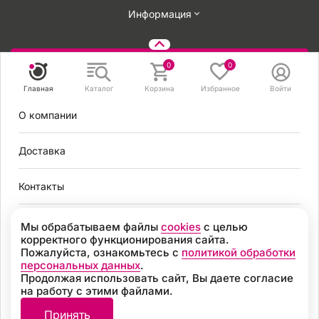
Информация
Задать вопрос
0
0
Главная
Каталог
Корзина
Избранное
Войти
8 495 131 56 78
О компании
8 800 301 56 78
zakaz@mirvendinga.ru
Доставка
Контакты
Privacy notice
Политика обработки персональных данных
Согласие на обработку персональных данных
Условия оплаты
Мы обрабатываем файлы
cookies
с целью
Согласие на получение рекламных рассылок
корректного функционирования сайта.
Пользовательское соглашение
Пожалуйста, ознакомьтесь с
политикой обработки
Москва
Политика обработки файлов cookie
персональных данных
.
Продолжая использовать сайт, Вы даете согласие
Разработка
на работу с этими файлами.
8 495 131 56 78
© 2026, «МИР ВЕНДИНГА» Все права защищены
Принять
8 800 301 56 78