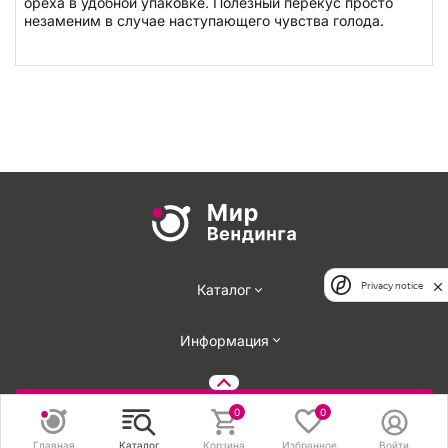
ореха в удобной упаковке. Полезный перекус просто
незаменим в случае наступающего чувства голода.
Privacy notice
Каталог
Информация
Задать вопрос
0
0
Главная
Каталог
Корзина
Избранное
Войти