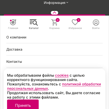
Информация
Задать вопрос
0
0
Главная
Каталог
Корзина
Избранное
Войти
8 495 131 56 78
О компании
8 800 301 56 78
zakaz@mirvendinga.ru
Доставка
Контакты
Политика обработки персональных данных
Согласие на обработку персональных данных
Условия оплаты
Мы обрабатываем файлы
cookies
с целью
Согласие на получение рекламных рассылок
корректного функционирования сайта.
Пользовательское соглашение
Пожалуйста, ознакомьтесь с
политикой обработки
Москва
Политика обработки файлов cookie
персональных данных
.
Продолжая использовать сайт, Вы даете согласие
Разработка
на работу с этими файлами.
8 495 131 56 78
© 2026, «МИР ВЕНДИНГА» Все права защищены
Принять
8 800 301 56 78