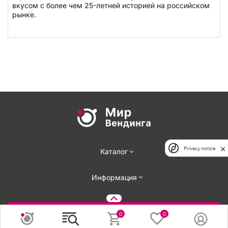
вкусом с более чем 25-летней историей на российском
рынке.
Privacy notice
Каталог
Информация
Задать вопрос
0
0