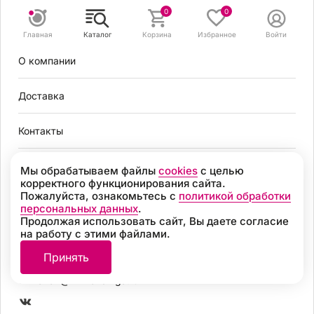
Задать вопрос
0
0
Главная
Каталог
Корзина
Избранное
Войти
8 495 131 56 78
О компании
8 800 301 56 78
zakaz@mirvendinga.ru
Доставка
Контакты
Политика обработки персональных данных
Согласие на обработку персональных данных
Условия оплаты
Мы обрабатываем файлы
cookies
с целью
Согласие на получение рекламных рассылок
корректного функционирования сайта.
Пользовательское соглашение
Пожалуйста, ознакомьтесь с
политикой обработки
Москва
Политика обработки файлов cookie
персональных данных
.
Продолжая использовать сайт, Вы даете согласие
Разработка
на работу с этими файлами.
8 495 131 56 78
© 2026, «МИР ВЕНДИНГА» Все права защищены
Принять
8 800 301 56 78
zakaz@mirvendinga.ru