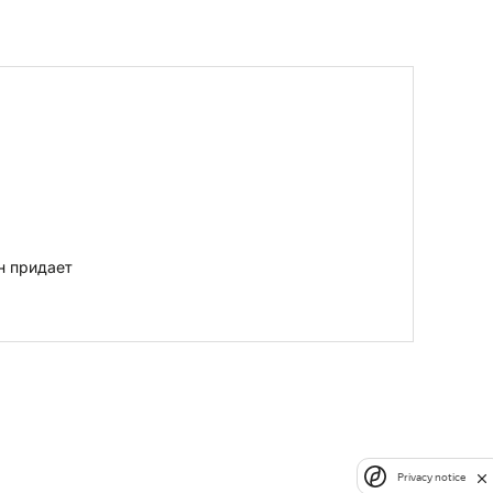
н придает
Privacy notice