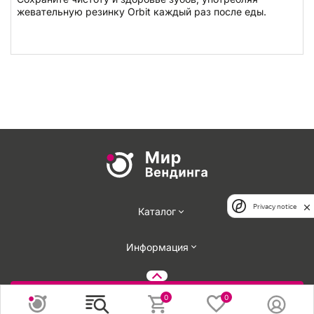
жевательную резинку Orbit каждый раз после еды.
Privacy notice
Каталог
Информация
Задать вопрос
0
0