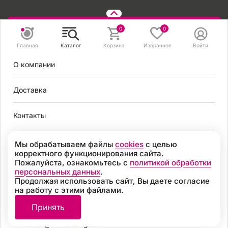
Задать вопрос
0
0
Главная
Каталог
Корзина
Избранное
Войти
8 495 131 56 78
О компании
8 800 301 56 78
zakaz@mirvendinga.ru
Доставка
Контакты
Политика обработки персональных данных
Согласие на обработку персональных данных
Условия оплаты
Мы обрабатываем файлы
cookies
с целью
Согласие на получение рекламных рассылок
корректного функционирования сайта.
Пользовательское соглашение
Пожалуйста, ознакомьтесь с
политикой обработки
Москва
Политика обработки файлов cookie
персональных данных
.
Продолжая использовать сайт, Вы даете согласие
Разработка
на работу с этими файлами.
8 495 131 56 78
© 2026, «МИР ВЕНДИНГА» Все права защищены
Принять
8 800 301 56 78
zakaz@mirvendinga.ru