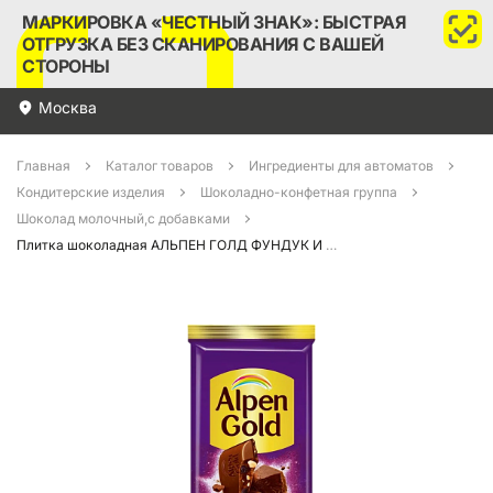
МАРКИРОВКА «ЧЕСТНЫЙ ЗНАК»: БЫСТРАЯ
ОТГРУЗКА БЕЗ СКАНИРОВАНИЯ С ВАШЕЙ
СТОРОНЫ
Москва
Главная
Каталог товаров
Ингредиенты для автоматов
Кондитерские изделия
Шоколадно-конфетная группа
Шоколад молочный,с добавками
Плитка шоколадная АЛЬПЕН ГОЛД ФУНДУК И ИЗЮМ 80гр