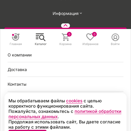
Информация
Задать вопрос
0
0
Главная
Каталог
Корзина
Избранное
Войти
8 495 131 56 78
О компании
8 800 301 56 78
zakaz@mirvendinga.ru
Доставка
Контакты
Политика обработки персональных данных
Согласие на обработку персональных данных
Условия оплаты
Мы обрабатываем файлы
cookies
с целью
Согласие на получение рекламных рассылок
корректного функционирования сайта.
Пользовательское соглашение
Пожалуйста, ознакомьтесь с
политикой обработки
Москва
Политика обработки файлов cookie
персональных данных
.
Продолжая использовать сайт, Вы даете согласие
Разработка
на работу с этими файлами.
8 495 131 56 78
© 2026, «МИР ВЕНДИНГА» Все права защищены