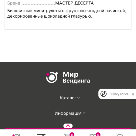
Бренд:
МАСТЕР ДЕСЕРТА
Бисквитные мини-рулеты с фруктово-ягодной начинкой,
декорированные шоколадной глазурью.
Privacy notice
Каталог
Информация
Задать вопрос
0
0