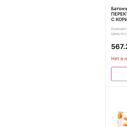
Батон
ПЕРЕК
С КОР
Количест
Цена по 
567.
Нет в 