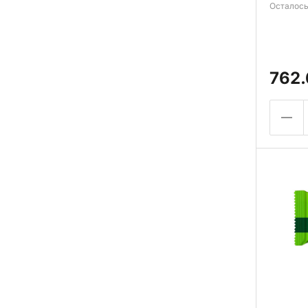
Осталось
762.