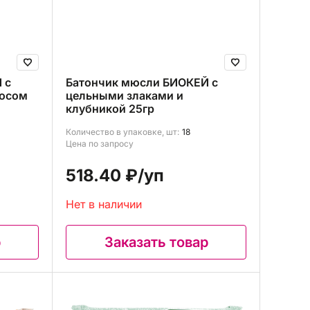
 с
Батончик мюсли БИОКЕЙ с
косом
цельными злаками и
клубникой 25гр
Количество в упаковке, шт:
18
Цена по запросу
518.40 ₽
/уп
Нет в наличии
р
Заказать товар