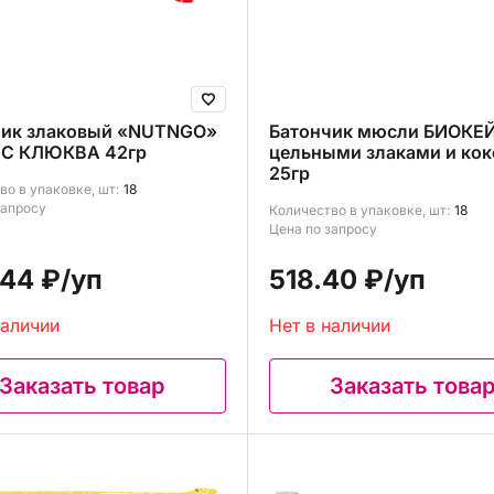
чик злаковый «NUTNGO»
Батончик мюсли БИОКЕЙ
С КЛЮКВА 42гр
цельными злаками и ко
25гр
во в упаковке, шт:
18
запросу
Количество в упаковке, шт:
18
Цена по запросу
44 ₽
/уп
518.40 ₽
/уп
наличии
Нет в наличии
Заказать товар
Заказать това