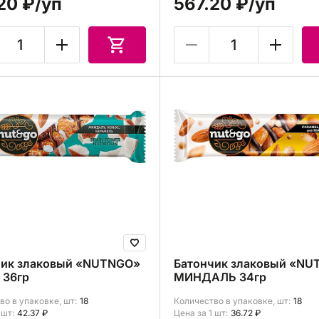
20 ₽
/уп
567.20 ₽
/уп
чик злаковый «NUTNGO»
Батончик злаковый «N
 36гр
МИНДАЛЬ 34гр
во в упаковке, шт:
18
Количество в упаковке, шт:
18
 шт:
42.37 ₽
Цена за 1 шт:
36.72 ₽