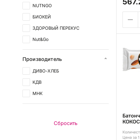
567.
NUTNGO
БИОКЕЙ
ЗДОРОВЫЙ ПЕРЕКУС
Nut&Go
Производитель
ДИВО-ХЛЕБ
КДВ
МНК
Батон
КОКОС
Количест
Цена за 1