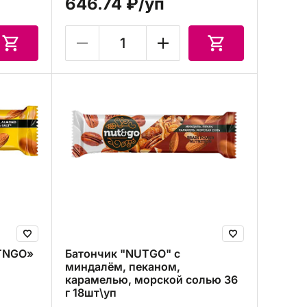
646.74 ₽
/уп
UTNGO»
Батончик "NUTGO" с
миндалём, пеканом,
карамелью, морской солью 36
г 18шт\уп