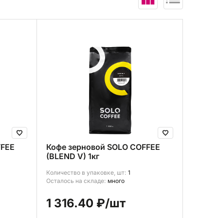
В корзину (
0
)
FFEE
Кофе зерновой SOLO COFFEE
(BLEND V) 1кг
Количество в упаковке, шт:
1
Осталось на складе:
много
1 316.40 ₽
/шт