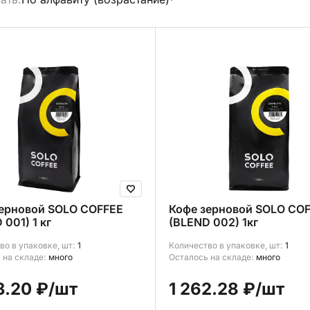
брать все
зерновой SOLO COFFEE
Кофе зерновой SOLO CO
 001) 1 кг
(BLEND 002) 1кг
во в упаковке, шт:
1
Количество в упаковке, шт:
1
 на складе:
много
Осталось на складе:
много
3.20 ₽
/шт
1 262.28 ₽
/шт