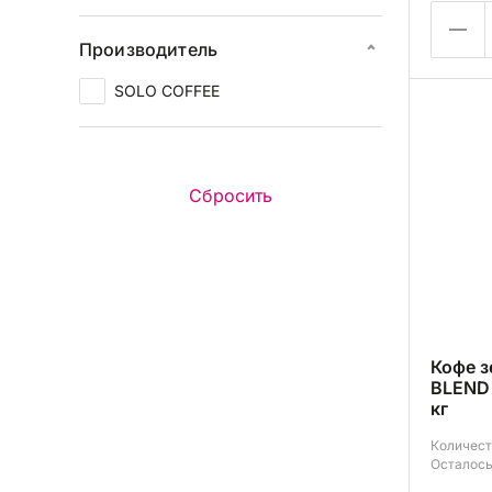
Производитель
SOLO COFFEE
Кофе 
BLEND 
кг
Количест
Осталось