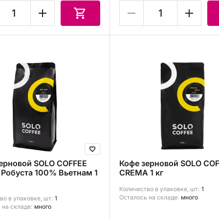
зерновой SOLO COFFEE
Кофе зерновой SOLO CO
Робуста 100% Вьетнам 1
CREMA 1 кг
Количество в упаковке, шт:
1
Осталось на складе:
много
во в упаковке, шт:
1
 на складе:
много