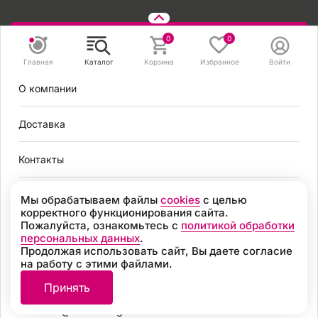
Задать вопрос
0
0
Главная
Каталог
Корзина
Избранное
Войти
8 495 131 56 78
О компании
8 800 301 56 78
zakaz@mirvendinga.ru
Доставка
Контакты
Политика обработки персональных данных
Согласие на обработку персональных данных
Условия оплаты
Мы обрабатываем файлы
cookies
с целью
Согласие на получение рекламных рассылок
корректного функционирования сайта.
Пользовательское соглашение
Пожалуйста, ознакомьтесь с
политикой обработки
Москва
Политика обработки файлов cookie
персональных данных
.
Продолжая использовать сайт, Вы даете согласие
Разработка
на работу с этими файлами.
8 495 131 56 78
© 2026, «МИР ВЕНДИНГА» Все права защищены
Принять
8 800 301 56 78
zakaz@mirvendinga.ru