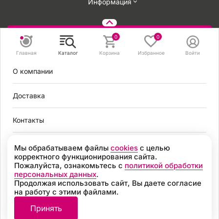
Информация
Задать вопрос
0
0
Главная
Каталог
Корзина
Избранное
Войти
8 495 131 56 78
О компании
8 800 301 56 78
zakaz@mirvendinga.ru
Доставка
Контакты
Политика обработки персональных данных
Согласие на обработку персональных данных
Условия оплаты
Мы обрабатываем файлы
cookies
с целью
Согласие на получение рекламных рассылок
корректного функционирования сайта.
Пользовательское соглашение
Пожалуйста, ознакомьтесь с
политикой обработки
Москва
Политика обработки файлов cookie
персональных данных
.
Продолжая использовать сайт, Вы даете согласие
Разработка
на работу с этими файлами.
8 495 131 56 78
© 2026, «МИР ВЕНДИНГА» Все права защищены
Принять
8 800 301 56 78