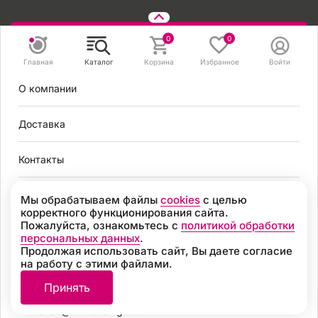
Задать вопрос
0
0
Главная
Каталог
Корзина
Избранное
Войти
8 495 131 56 78
О компании
8 800 301 56 78
zakaz@mirvendinga.ru
Доставка
Контакты
Политика обработки персональных данных
Согласие на обработку персональных данных
Условия оплаты
Мы обрабатываем файлы
cookies
с целью
Согласие на получение рекламных рассылок
корректного функционирования сайта.
Пользовательское соглашение
Пожалуйста, ознакомьтесь с
политикой обработки
Москва
Политика обработки файлов cookie
персональных данных
.
Продолжая использовать сайт, Вы даете согласие
Разработка
на работу с этими файлами.
8 495 131 56 78
© 2026, «МИР ВЕНДИНГА» Все права защищены
Принять
8 800 301 56 78
zakaz@mirvendinga.ru