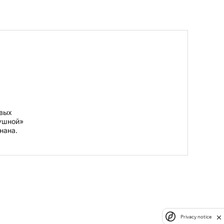
овых
душной»
нана.
Privacy notice