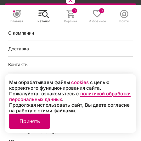
Задать вопрос
0
0
Главная
Каталог
Корзина
Избранное
Войти
8 495 131 56 78
О компании
8 800 301 56 78
zakaz@mirvendinga.ru
Доставка
Контакты
Политика обработки персональных данных
Согласие на обработку персональных данных
Условия оплаты
Мы обрабатываем файлы
cookies
с целью
Согласие на получение рекламных рассылок
корректного функционирования сайта.
Пользовательское соглашение
Пожалуйста, ознакомьтесь с
политикой обработки
Москва
Политика обработки файлов cookie
персональных данных
.
Продолжая использовать сайт, Вы даете согласие
Разработка
на работу с этими файлами.
8 495 131 56 78
© 2026, «МИР ВЕНДИНГА» Все права защищены
Принять
8 800 301 56 78
zakaz@mirvendinga.ru